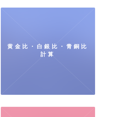
黄金比・白銀比・青銅比
計算